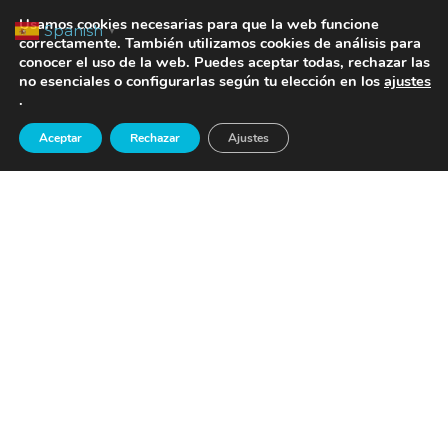
Saltar
TE LLAMAMOS
Usamos cookies necesarias para que la web funcione
Spanish
▼
al
correctamente. También utilizamos cookies de análisis para
conocer el uso de la web. Puedes aceptar todas, rechazar las
contenido
no esenciales o configurarlas según tu elección en los
ajustes
.
Aceptar
Rechazar
Ajustes