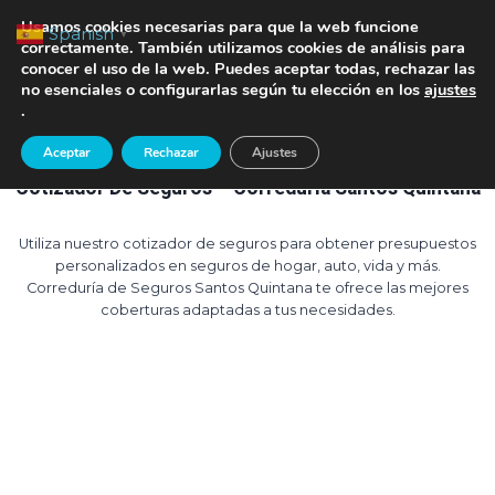
Saltar
TE LLAMAMOS
Usamos cookies necesarias para que la web funcione
Spanish
▼
al
correctamente. También utilizamos cookies de análisis para
conocer el uso de la web. Puedes aceptar todas, rechazar las
contenido
no esenciales o configurarlas según tu elección en los
ajustes
.
Aceptar
Rechazar
Ajustes
Cotizador De Seguros – Correduría Santos Quintana
Utiliza nuestro cotizador de seguros para obtener presupuestos
personalizados en seguros de hogar, auto, vida y más.
Correduría de Seguros Santos Quintana te ofrece las mejores
coberturas adaptadas a tus necesidades.