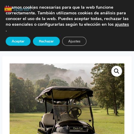
Saltar
TE LLAMAMOS
Usamos cookies necesarias para que la web funcione
Spanish
▼
al
correctamente. También utilizamos cookies de análisis para
conocer el uso de la web. Puedes aceptar todas, rechazar las
contenido
no esenciales o configurarlas según tu elección en los
ajustes
.
Inicio
/
Tienda
/
Seguros Vehículos
/
Seguro
Aceptar
Rechazar
Ajustes
Buggy Golf