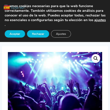
Saltar
TE LLAMAMOS
Usamos cookies necesarias para que la web funcione
Spanish
▼
al
correctamente. También utilizamos cookies de análisis para
conocer el uso de la web. Puedes aceptar todas, rechazar las
contenido
no esenciales o configurarlas según tu elección en los
ajustes
.
Inicio
/
Tienda
/
Seguro Protección de Eventos
/
Aceptar
Rechazar
Ajustes
Seguro Caseta Feria