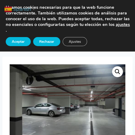
Saltar
TE LLAMAMOS
Usamos cookies necesarias para que la web funcione
Spanish
▼
al
correctamente. También utilizamos cookies de análisis para
conocer el uso de la web. Puedes aceptar todas, rechazar las
contenido
no esenciales o configurarlas según tu elección en los
ajustes
.
Inicio
/
Tienda
/
Seguros Vehículos
/
Seguro
Aceptar
Rechazar
Ajustes
Garaje Comunidad