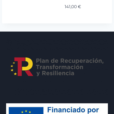
141,00
€