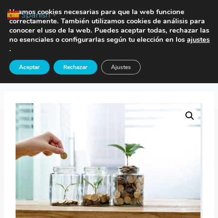
Saltar
TE LLAMAMOS
Usamos cookies necesarias para que la web funcione
Spanish
▼
al
correctamente. También utilizamos cookies de análisis para
conocer el uso de la web. Puedes aceptar todas, rechazar las
contenido
no esenciales o configurarlas según tu elección en los
ajustes
.
Inicio
/
Tienda
/
Seguros Financieros
/
Seguro
Aceptar
Rechazar
Ajustes
Plan Pensiones