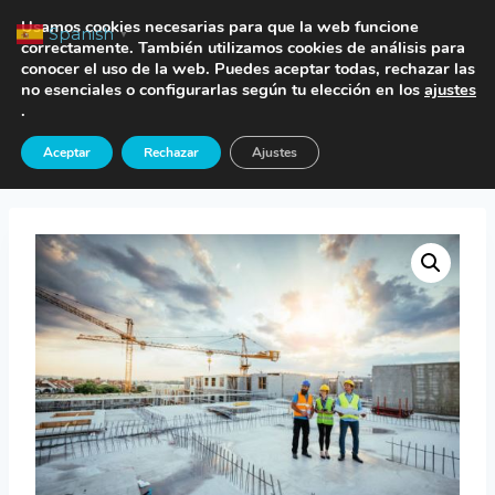
Saltar
TE LLAMAMOS
Usamos cookies necesarias para que la web funcione
Spanish
▼
al
correctamente. También utilizamos cookies de análisis para
conocer el uso de la web. Puedes aceptar todas, rechazar las
contenido
no esenciales o configurarlas según tu elección en los
ajustes
.
Inicio
/
Tienda
/
Seguros Protección Jurídica
/
Aceptar
Rechazar
Ajustes
Seguro Responsabilidad Civil Construcción