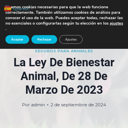
Saltar
TE LLAMAMOS
Usamos cookies necesarias para que la web funcione
Spanish
▼
al
correctamente. También utilizamos cookies de análisis para
conocer el uso de la web. Puedes aceptar todas, rechazar las
contenido
no esenciales o configurarlas según tu elección en los
ajustes
.
Aceptar
Rechazar
Ajustes
SEGUROS PARA ANIMALES
La Ley De Bienestar
Animal, De 28 De
Marzo De 2023
Por
admin
2 de septiembre de 2024