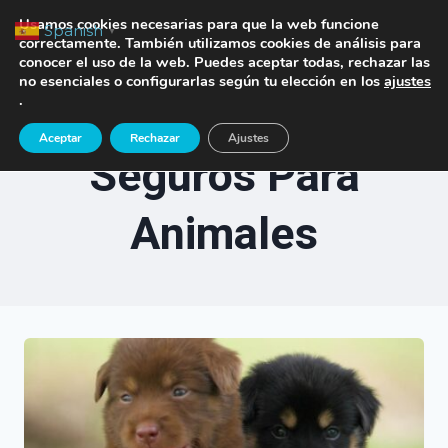
Saltar
TE LLAMAMOS
Usamos cookies necesarias para que la web funcione
Spanish
▼
al
correctamente. También utilizamos cookies de análisis para
conocer el uso de la web. Puedes aceptar todas, rechazar las
contenido
no esenciales o configurarlas según tu elección en los
ajustes
.
Aceptar
Rechazar
Ajustes
Seguros Para
Animales