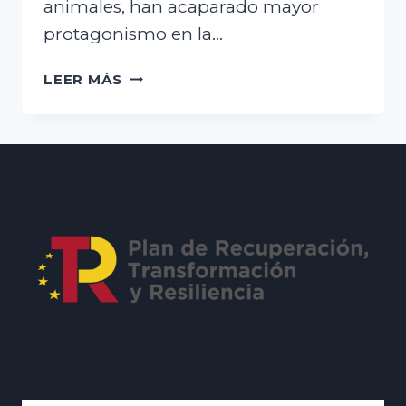
animales, han acaparado mayor
protagonismo en la…
LA
LEER MÁS
LEY
DE
BIENESTAR
ANIMAL,
DE
28
DE
MARZO
DE
2023