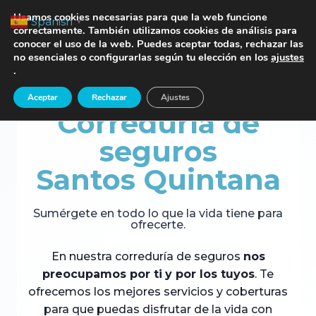
Saltar
TE LLAMAMOS
Usamos cookies necesarias para que la web funcione
Spanish
▼
al
correctamente. También utilizamos cookies de análisis para
conocer el uso de la web. Puedes aceptar todas, rechazar las
contenido
no esenciales o configurarlas según tu elección en los
ajustes
.
Aceptar
Rechazar
Ajustes
Correduría de
seguros
Santos Quintana
Sumérgete en todo lo que la vida tiene para
ofrecerte.
En nuestra correduría de seguros
nos
preocupamos por ti
y por los tuyos
. Te
ofrecemos los mejores servicios y coberturas
para que puedas disfrutar de la vida con