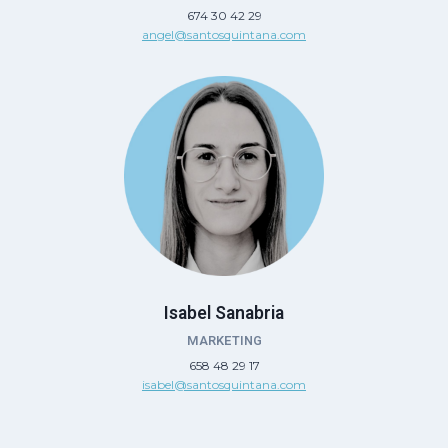
674 30 42 29
angel@santosquintana.com
Isabel Sanabria
MARKETING
658 48 29 17
isabel@santosquintana.com